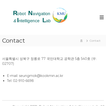
콘
텐
R
츠
o
로
b
바
o
로
t
가
N
기
Contact
홈
Contact
a
v
i
g
서울특별시 성북구 정릉로 77 국민대학교 공학관 5층 540호 (우:
02707)
a
t
i
E-mail: seungmok@kookmin.ac.kr
Tel: 02-910-6698
o
n
&
I
n